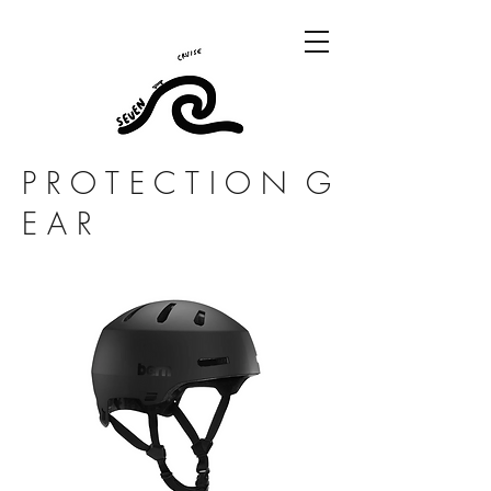
P R O T E C T I O N G
E A R