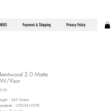
RIES
Payment & Shipping
Privacy Policy
Brentwood 2.0 Matte
 W/Visor
ราคา
00.00
ight : 345 Grams
Standards : CPSCEN1078