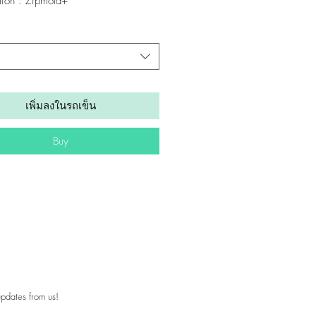
tion : Zipmold+
m :EZ Fit
13
เพิ่มลงในรถเข็น
Buy
pdates from us!