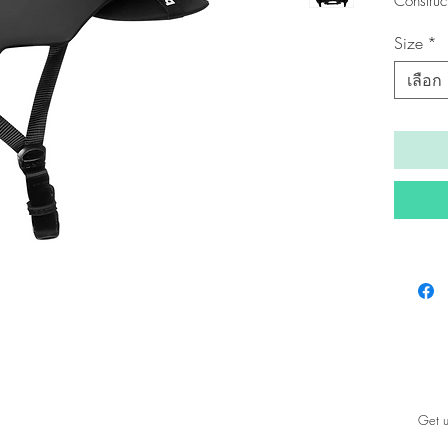
Construc
Fit Syste
Size
*
Vents : 
เลือก
Get u