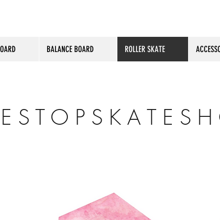
BOARD
BALANCE BOARD
ROLLER SKATE
ACCESSO
E S T O P S K A T E S H