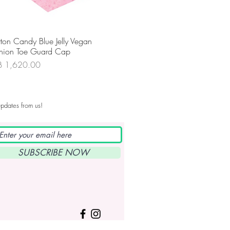
ดูข้อมูลด่วน
ton Candy Blue Jelly Vegan
hion Toe Guard Cap
คา
B 1,620.00
pdates from us!
SUBSCRIBE NOW