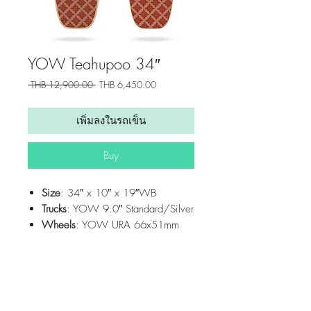
YOW Teahupoo 34″
ราคา
ราคา
 THB 12,900.00 
THB 6,450.00
ปกติ
ขาย
ลด
เพิ่มลงในรถเข็น
Buy
Size
: 34″ x 10″ x 19″WB
Trucks
: YOW 9.0″ Standard/Silver
Wheels
: YOW URA 66x51mm
76A RAW White
YOW System
: Meraki (S5)
Concave:
Medium
Get updates from us!
Rocker:
Tail Rocker
Home