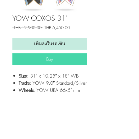
YOW COXOS 31"
ราคา
ราคา
 THB 12,900.00 
THB 6,450.00
ปกติ
ขาย
ลด
เพิ่มลงในรถเข็น
Buy
Size
: 31″ x 10.25″ x 18″ WB
Trucks
: YOW 9.0″ Standard/Silver
Wheels
: YOW URA 66x51mm
76A RAW White
YOW System
: Meraki (S5)
Concave:
Medium
Get updates from us!
Rocker:
Tail Rocker
Home
7 Plies U.S.A. Hard Rock Maple
Payment & Shipping Policy
One Coloured Ply