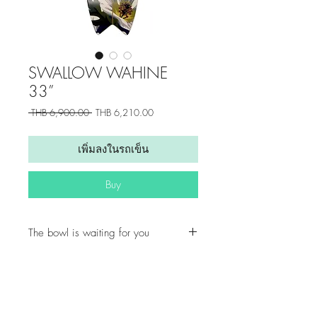
SWALLOW WAHINE
33”
ราคา
ราคา
 THB 6,900.00 
THB 6,210.00
ปกติ
ขาย
ลด
เพิ่มลงในรถเข็น
Buy
The bowl is waiting for you
The best option for longboarders and
heavier skaters
The biggest volume deck of the
collection, the Swallow shape is
Get updates from us!