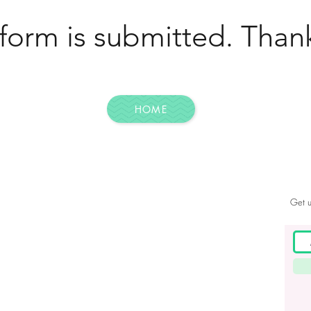
 form is submitted. Than
HOME
Get u